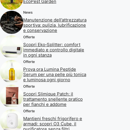
EcoPest Garden
News
Manutenzione dell’attrezzatura
sportiva: pulizia, lubrificazione
e conservazione
Offerte
Scopri Eko‑Splitter: comfort
immediato e controllo digitale
in ogni stanza
Offerte
Prova ora Lumina Peptide
Serum per una pelle più tonica
e luminosa ogni giorno
Offerte
Scopri Slimique Patch: il
trattamento snellente pratico
per fianchi e addome
Offerte
Mantieni freschi frigorifero e
armadi: scopri O3 Cube, il
purificatore senza filtri