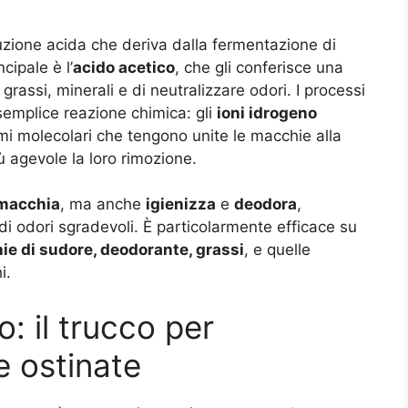
luzione acida che deriva dalla fermentazione di
ncipale è l’
acido acetico
, che gli conferisce una
 grassi, minerali e di neutralizzare odori. I processi
 semplice reazione chimica: gli
ioni idrogeno
mi molecolari che tengono unite le macchie alla
 agevole la loro rimozione.
macchia
, ma anche
igienizza
e
deodora
,
 di odori sgradevoli. È particolarmente efficace su
ie di sudore, deodorante, grassi
, e quelle
i.
vo: il trucco per
e ostinate