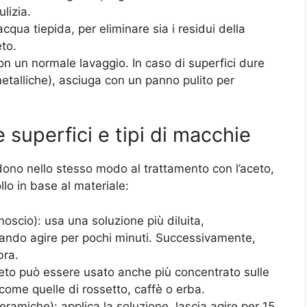
lizia.
a tiepida, per eliminare sia i residui della
to.
on un normale lavaggio. In caso di superfici dure
metalliche), asciuga con un panno pulito per
e superfici e tipi di macchie
dono nello stesso modo al trattamento con l’aceto,
llo in base al materiale:
oscio): usa una soluzione più diluita,
ando agire per pochi minuti. Successivamente,
bra.
aceto può essere usato anche più concentrato sulle
come quelle di rossetto, caffè o erba.
ceramiche): applica la soluzione, lascia agire per 15