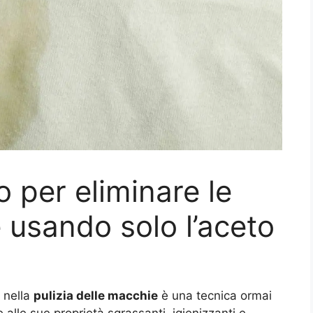
vo per eliminare le
 usando solo l’aceto
 nella
pulizia delle macchie
è una tecnica ormai
 alle sue proprietà sgrassanti, igienizzanti e