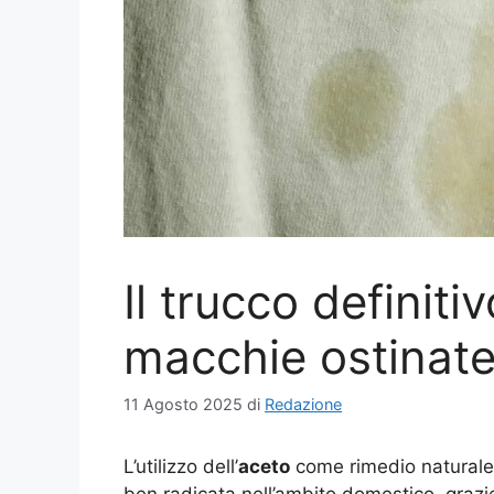
Il trucco definiti
macchie ostinate
11 Agosto 2025
di
Redazione
L’utilizzo dell’
aceto
come rimedio naturale
ben radicata nell’ambito domestico, grazie