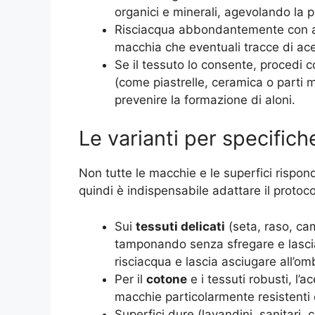
organici e minerali, agevolando la pu
Risciacqua abbondantemente con acqu
macchia che eventuali tracce di ace
Se il tessuto lo consente, procedi c
(come piastrelle, ceramica o parti 
prevenire la formazione di aloni.
Le varianti per specifich
Non tutte le macchie e le superfici rispon
quindi è indispensabile adattare il protoco
Sui
tessuti delicati
(seta, raso, cam
tamponando senza sfregare e lasci
risciacqua e lascia asciugare all’om
Per il
cotone
e i tessuti robusti, l’
macchie particolarmente resistenti 
Superfici dure (lavandini, sanitari, 