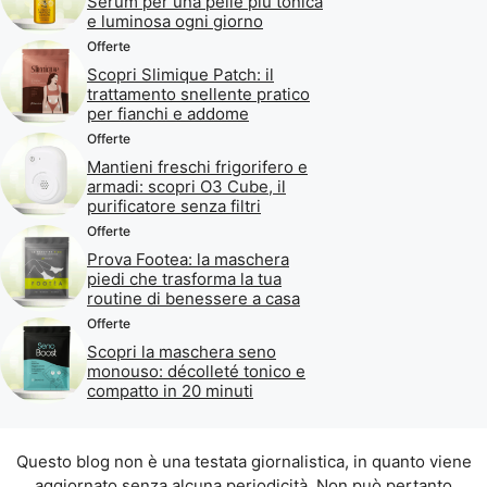
Serum per una pelle più tonica
e luminosa ogni giorno
Offerte
Scopri Slimique Patch: il
trattamento snellente pratico
per fianchi e addome
Offerte
Mantieni freschi frigorifero e
armadi: scopri O3 Cube, il
purificatore senza filtri
Offerte
Prova Footea: la maschera
piedi che trasforma la tua
routine di benessere a casa
Offerte
Scopri la maschera seno
monouso: décolleté tonico e
compatto in 20 minuti
Questo blog non è una testata giornalistica, in quanto viene
aggiornato senza alcuna periodicità. Non può pertanto